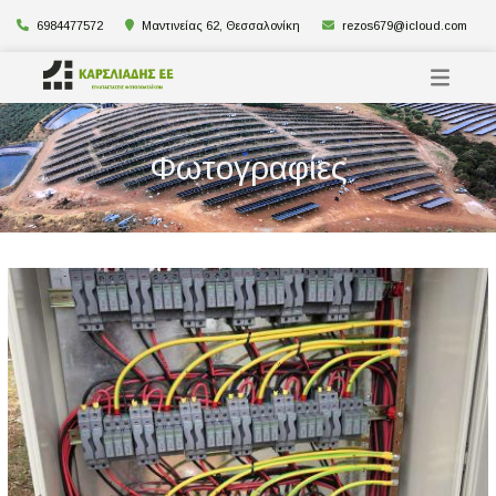
6984477572
Μαντινείας 62, Θεσσαλονίκη
rezos679@icloud.com
Φωτογραφίες